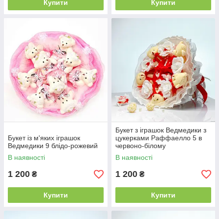
Купити
Купити
Букет з іграшок Ведмедики з
Букет із м'яких іграшок
цукерками Раффаелло 5 в
Ведмедики 9 блідо-рожевий
червоно-білому
В наявності
В наявності
1 200
1 200
₴
₴
Купити
Купити