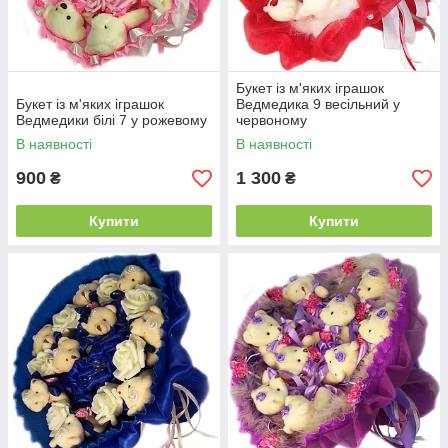
можно благодаря нашему сервису, ведь у нас возможна и
доставка в любой населенный пункт страны. Букет не
деформируется в процессе транспортировки, не теряет
своих эстетических показателей.
Букет із м'яких іграшок
Поспішайте порадувати своїх самих улюблених жінок!
Букет із м'яких іграшок
Ведмедика 9 весільний у
Ведмедики білі 7 у рожевому
червоному
В наявності
В наявності
900
1 300
₴
₴
Купити
Купити