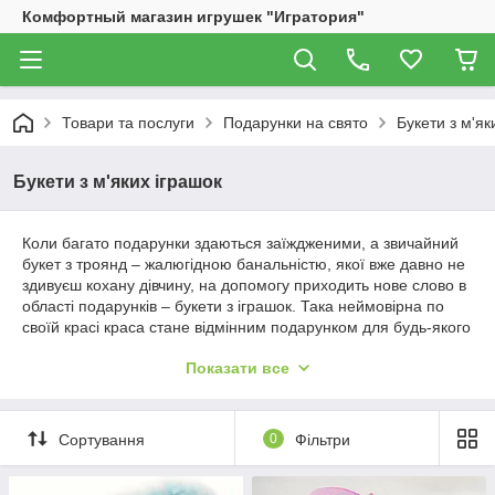
Комфортный магазин игрушек "Игратория"
Товари та послуги
Подарунки на свято
Букети з м'як
Букети з м'яких іграшок
Коли багато подарунки здаються заїждженими, а звичайний
букет з троянд – жалюгідною банальністю, якої вже давно не
здивуєш кохану дівчину, на допомогу приходить нове слово в
області подарунків – букети з іграшок. Така неймовірна по
своїй красі краса стане відмінним подарунком для будь-якого
приводу, таким чином Ви зможете в досить оригінальній
Показати все
формі висловити свою любов, дружбу, повагу.
Переваги букети з іграшок
Крім того, що такі композиції неймовірно оригінальні та
Сортування
0
Фільтри
стильні, в них можна знайти ще безліч переваг. Серед них:
На відміну від живих квітів, такий прекрасний букет