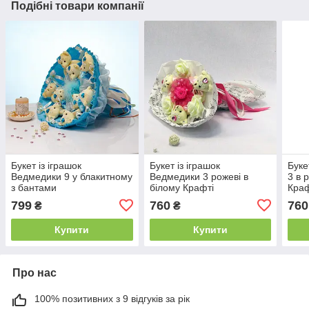
Подібні товари компанії
Букет із іграшок
Букет із іграшок
Буке
Ведмедики 9 у блакитному
Ведмедики 3 рожеві в
3 в 
з бантами
білому Крафті
Кра
799
760
760
₴
₴
Купити
Купити
Про нас
100% позитивних з 9 відгуків за рік