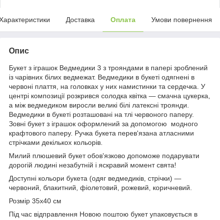
Характеристики
Доставка
Оплата
Умови повернення
Опис
Букет з іграшок Ведмедики 3 з трояндами в папері зроблений
із чарівних білих ведмежат. Ведмедики в букеті одягнені в
червоні плаття, на головках у них намистинки та сердечка. У
центрі композиції розкрився солодка квітка — смачна цукерка,
а між ведмедиком виросли великі білі латексні троянди.
Ведмедики в букеті розташовані на тлі червоного паперу.
Зовні букет з іграшок оформлений за допомогою модного
крафтового паперу. Ручка букета перев'язана атласними
стрічками декількох кольорів.
Милий плюшевий букет обов'язково допоможе подарувати
дорогій людині незабутній і яскравий момент свята!
Доступні кольори букета (одяг ведмедиків, стрічки) —
червоний, блакитний, фіолетовий, рожевий, коричневий.
Розмір 35х40 см
Під час відправлення Новою поштою букет упаковується в