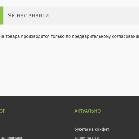
Як нас знайти
а товара производится только по предварительному согласованию
ОГ
АКТУАЛЬНО
л
букеты из конфет
правляемые
танки на р/у