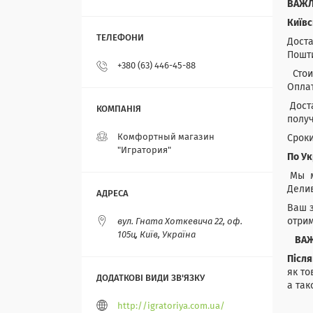
ВАЖЛ
Київс
Доста
Пошт
+380 (63) 446-45-88
Стои
Опла
Дост
полу
Комфортный магазин
Сроки
"Игратория"
По У
Мы м
Делив
Ваш з
отрим
вул. Гната Хоткевича 22, оф.
105ц, Київ, Україна
ВА
Післ
як то
а так
http://igratoriya.com.ua/