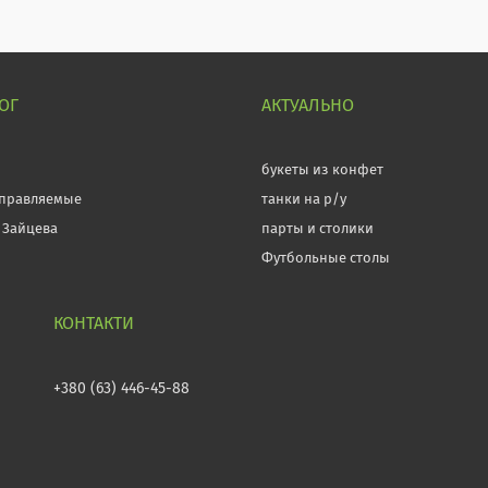
ОГ
АКТУАЛЬНО
л
букеты из конфет
правляемые
танки на р/у
 Зайцева
парты и столики
Футбольные столы
+380 (63) 446-45-88