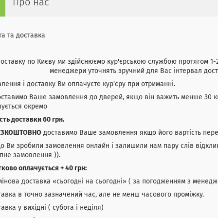
Про нас
а та доставка
оставку по Києву ми здійснюємо кур'єрською службою протягом 1-2
менеджери уточнять зручний для Вас інтервал дост
лення і доставку Ви оплачуєте кур'єру при отриманні.
ставимо Ваше замовлення до дверей, якщо він важить менше 30 к
чується окремо
сть доставки 60 грн.
ЕЗКОШТОВНО
доставимо Ваше замовлення якщо його вартість пере
о Ви зробили замовлення онлайн і залишили нам пару слів відкли
пне замовлення )).
ково оплачується + 40 грн:
мінова доставка «сьогодні на сьогодні» ( за погодженням з менед
тавка в точно зазначений час, але не менш часового проміжку.
тавка у вихідні ( субота і неділя)