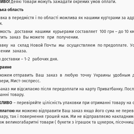
ИВО!
Деякі товари можуть зажадати окремих умов оплати.
ька область
вка в передмістя і по області можлива як нашими кур'єрами за адр
и.
мость доставки нашими курьерами составляет 100 грн – до 10 к
тить заказ Вы можете при получении.
авку на склад Новой Почты мы осуществляем по предоплате. У
чении заказа.
 доставки – 1-2 рабочих дня.
краине
ожем отправить Ваш заказ в любую точку Украины удобным для
ери, Мист-экспресс.
аказ ми відсилаємо після передоплати на карту Приватбанку. Посл
анні товару.
ЖЛИВО
– перевіряйте цілісність упаковки при отриманні товару на 
яплатою
ми можемо відправити Ваш заказ якщо його сума не переви
вару, так і повернення грошей нам. Ми не відправляємо накладним
ож великогабаритні товари ( букети з іграшок та цукерок, пісочниці,