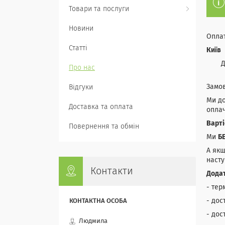
Товари та послуги
Новини
Оплат
Статті
Київ
Д
Про нас
Замов
Відгуки
Ми до
Доставка та оплата
опла
Варті
Повернення та обмін
Ми
Б
А якщ
насту
Контакти
Додат
- тер
- дос
- дос
Людмила