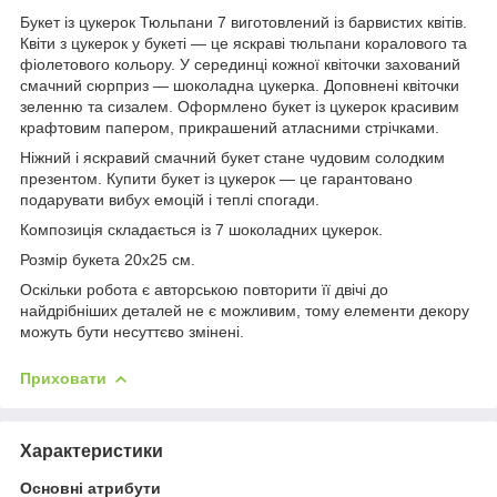
Букет із цукерок Тюльпани 7 виготовлений із барвистих квітів.
Квіти з цукерок у букеті — це яскраві тюльпани коралового та
фіолетового кольору. У серединці кожної квіточки захований
смачний сюрприз — шоколадна цукерка. Доповнені квіточки
зеленню та сизалем. Оформлено букет із цукерок красивим
крафтовим папером, прикрашений атласними стрічками.
Ніжний і яскравий смачний букет стане чудовим солодким
презентом. Купити букет із цукерок — це гарантовано
подарувати вибух емоцій і теплі спогади.
Композиція складається із 7 шоколадних цукерок.
Розмір букета 20х25 см.
Оскільки робота є авторською повторити її двічі до
найдрібніших деталей не є можливим, тому елементи декору
можуть бути несуттєво змінені.
Приховати
Характеристики
Основні атрибути