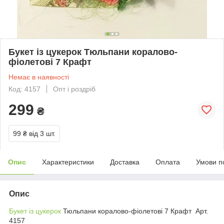
Букет із цукерок Тюльпани коралово-
фіолетові 7 Крафт
Немає в наявності
Код: 4157
Опт і роздріб
299
₴
99 ₴
від 3 шт.
Опис
Характеристики
Доставка
Оплата
Умови п
Опис
Букет із цукерок
Тюльпани коралово-фіолетові 7 Крафт Арт.
4157