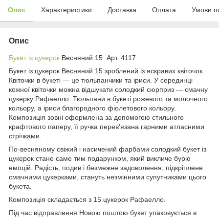
Опис
Характеристики
Доставка
Оплата
Умови п
Опис
Букет із цукерок
Весняний 15 Арт. 4117
Букет із цукерок Весняний 15 зроблений із яскравих квіточок.
Квіточки в букеті — це тюльпанчики та іриси. У серединці
кожної квіточки можна відшукати солодкий сюрприз — смачну
цукерку Рафаелло. Тюльпани в букеті рожевого та молочного
кольору, а іриси благородного фіолетового кольору.
Композиція зовні оформлена за допомогою стильного
крафтового паперу, її ручка перев'язана гарними атласними
стрічками.
По-весняному свіжий і насичений фарбами солодкий букет із
цукерок стане саме тим подарунком, який викличе бурю
емоцій. Радість, подив і безмежне задоволення, підкріплене
смачними цукерками, стануть незмінними супутниками цього
букета.
Композиція складається з 15 цукерок Рафаелло.
Під час відправлення Новою поштою букет упаковується в