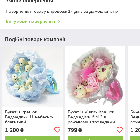
Умови повернення
Повернення товару впродовж 14 днів за домовленістю
Всі умови повернення
Подібні товари компанії
Букет із іграшок
Букет із м'яких іграшок
Буке
Ведмедики 11 небесно-
Ведмедики білі 3 в
Ведм
блакитний
рожевому з трояндами
рож
1 200
799
1 2
₴
₴