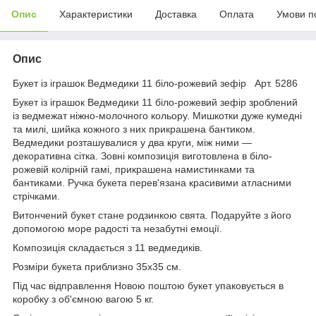
Опис
Характеристики
Доставка
Оплата
Умови п
Опис
Букет із іграшок Ведмедики 11 біло-рожевий зефір Арт. 5286
Букет із іграшок Ведмедики 11 біло-рожевий зефір зроблений
із ведмежат ніжно-молочного кольору. Мишкотки дуже кумедні
та милі, шийка кожного з них прикрашена бантиком.
Ведмедики розташувалися у два круги, між ними —
декоративна сітка. Зовні композиція виготовлена в біло-
рожевій колірній гамі, прикрашена намистинками та
бантиками. Ручка букета перев'язана красивими атласними
стрічками.
Витончений букет стане родзинкою свята. Подаруйте з його
допомогою море радості та незабутні емоції.
Композиція складається з 11 ведмедиків.
Розміри букета приблизно 35х35 см.
Під час відправлення Новою поштою букет упаковується в
коробку з об'ємною вагою 5 кг.