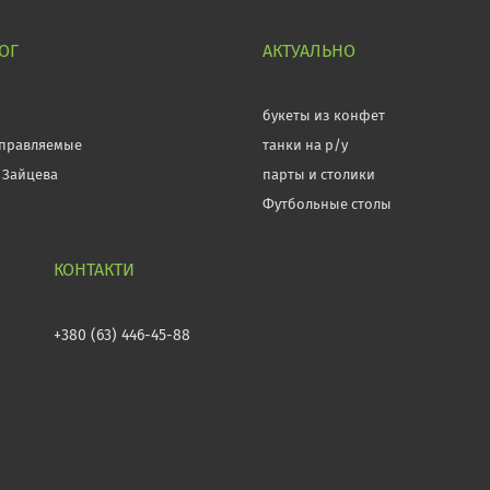
ОГ
АКТУАЛЬНО
л
букеты из конфет
правляемые
танки на р/у
 Зайцева
парты и столики
Футбольные столы
+380 (63) 446-45-88