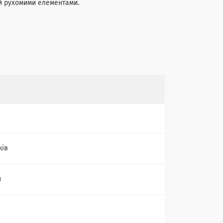
ий рухомими елементами.
ків
н