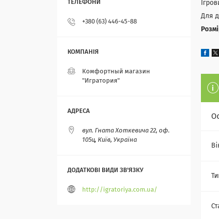
Ігров
Для 
+380 (63) 446-45-88
Розм
Комфортный магазин
"Игратория"
О
вул. Гната Хоткевича 22, оф.
105ц, Київ, Україна
Ві
Ти
http://igratoriya.com.ua/
Ст