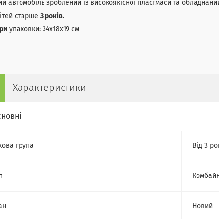
ий автомобіль зроблений із високоякісної пластмаси та обладнан
дітей старше
3 років.
іри
упаковки: 34х18х19 см
Характеристики
сновні
кова група
Від 3 ро
п
Комбай
ан
Новий