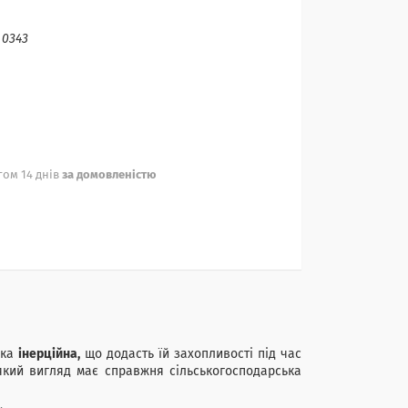
:
0343
ом 14 днів
за домовленістю
шка
інерційна,
що додасть їй захопливості під час
який вигляд має справжня сільськогосподарська