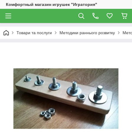
Комфортный магазин игрушек "Игратория"
Товари та послуги
Методики раннього розвитку
Мето