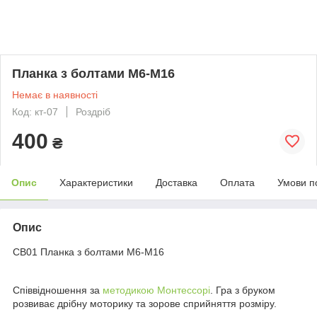
Планка з болтами М6-М16
Немає в наявності
Код: кт-07
Роздріб
400
₴
Опис
Характеристики
Доставка
Оплата
Умови п
Опис
СВ01 Планка з болтами М6-М16
Співвідношення за
методикою Монтессорі
. Гра з бруком
розвиває дрібну моторику та зорове сприйняття розміру.