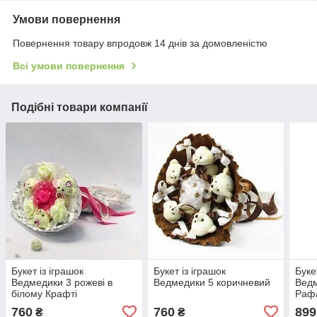
Умови повернення
Повернення товару впродовж 14 днів за домовленістю
Всі умови повернення
Подібні товари компанії
Букет із іграшок
Букет із іграшок
Буке
Ведмедики 3 рожеві в
Ведмедики 5 коричневий
Ведм
білому Крафті
Раф
760
760
899
₴
₴