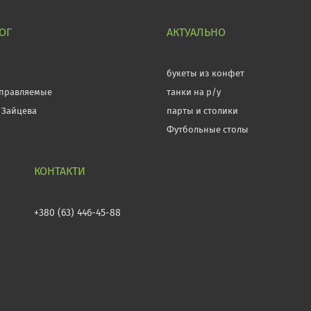
ОГ
АКТУАЛЬНО
л
букеты из конфет
правляемые
танки на р/у
 Зайцева
парты и столики
Футбольные столы
+380 (63) 446-45-88