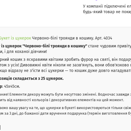
У компанії підключені е
будь-який товар не поки
Букет із цукерок
Червоно-білі троянди в кошику. Арт. 4034
 із цукерок "Червоно-білі троянди в кошику"
стане чудовим привіту
и, і для коханої дівчини!
ний кошик з яскравими квітами зробить фурор на святі, він подар
том з усіх! Дивовижні квіти ніколи не зазв'януть, вони обов'язково
якщо відразу не з'їсти всі цукерки — то кошик дуже довго нагадува
зиція складається з 25 цукерок.
р
: 45х45см.
ние! Елементи декору можуть бути несуттєво змінені. Водночас завжди 
ить від наявності кольорів і декоративних елементів на цей момент.
аємо вашу увагу на те, що цукерки в букеті використовуються тільки свіж
ум за 3 дні, до бажаної дати вручення подарунка (термін виготовлення бук