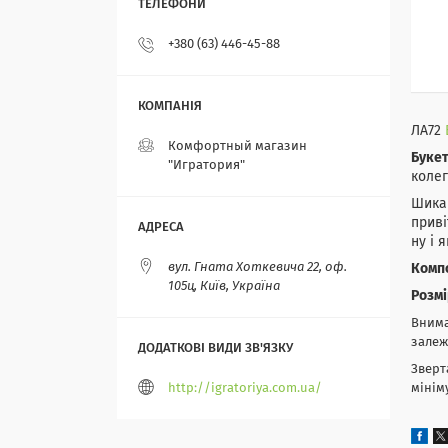
+380 (63) 446-45-88
ЛА72
Комфортный магазин
Букет
"Игратория"
колег
Шикар
приві
ну і 
вул. Гната Хоткевича 22, оф.
Компо
105ц, Київ, Україна
Розмі
Внима
залеж
Зверт
http://igratoriya.com.ua/
мінім