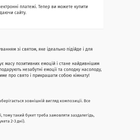
лектронні платежі. Тепер ви можете купити
даючи сайту.
ванням зі святом, яке ідеально підійде і для
ує масу позитивних емоцій і стане найдивнішим
 подарують незабутні емоції та солодку насолоду,
тиме про свято і прикрашати собою кімнату!
зберігається зовнішній вигляд композиції. Все
і, тому такий букет треба замовляти заздалегідь,
ета 2-3 дні).