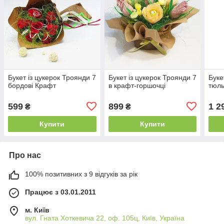
Букет із цукерок Троянди 7
Букет із цукерок Троянди 7
Буке
бордові Крафт
в крафт-горшочці
тюл
599
899
1 2
₴
₴
Купити
Купити
Про нас
100% позитивних з 9 відгуків за рік
Працює з 03.01.2011
м. Київ
вул. Гната Хоткевича 22, оф. 105ц, Київ, Україна