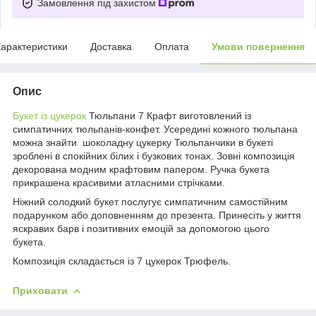
Замовлення під захистом
арактеристики
Доставка
Оплата
Умови повернення
Опис
Букет із цукерок
Тюльпани 7 Крафт виготовлений із
симпатичних тюльпанів-конфет. Усередині кожного тюльпана
можна знайти шоколадну цукерку Тюльпанчики в букеті
зроблені в спокійних білих і бузкових тонах. Зовні композиція
декорована модним крафтовим папером. Ручка букета
прикрашена красивими атласними стрічками.
Ніжний солодкий букет послугує симпатичним самостійним
подарунком або доповненням до презента. Принесіть у життя
яскравих барв і позитивних емоцій за допомогою цього
букета.
Композиція складається із 7 цукерок Трюфель.
Приховати