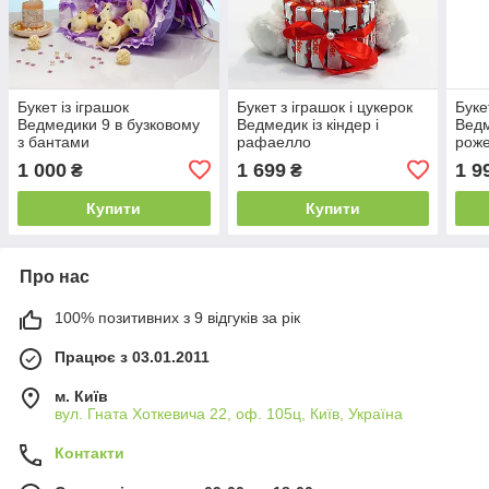
Букет із іграшок
Букет з іграшок і цукерок
Буке
Ведмедики 9 в бузковому
Ведмедик із кіндер і
Вед
з бантами
рафаелло
рож
1 000
1 699
1 9
₴
₴
Купити
Купити
Про нас
100% позитивних з 9 відгуків за рік
Працює з 03.01.2011
м. Київ
вул. Гната Хоткевича 22, оф. 105ц, Київ, Україна
Контакти