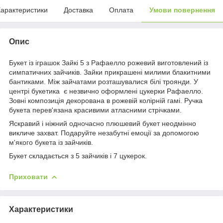
арактеристики
Доставка
Оплата
Умови повернення
Опис
Букет із іграшок Зайкі 5 з Рафаелло рожевий виготовлений із
симпатичних зайчиків. Зайки прикрашені милими блакитними
бантиками. Між зайчатами розташувалися білі троянди. У
центрі букетика є незвично оформлені цукерки Рафаелло.
Зовні композиція декорована в рожевій колірній гамі. Ручка
букета перев'язана красивими атласними стрічками.
Яскравий і ніжний одночасно плюшевий букет неодмінно
викличе захват. Подаруйте незабутні емоції за допомогою
м'якого букета із зайчиків.
Букет складається з 5 зайчиків і 7 цукерок.
Приховати
Характеристики