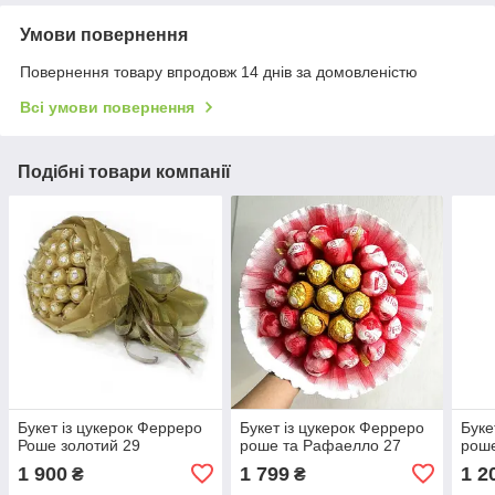
Умови повернення
Повернення товару впродовж 14 днів за домовленістю
Всі умови повернення
Подібні товари компанії
Букет із цукерок Ферреро
Букет із цукерок Ферреро
Буке
Роше золотий 29
роше та Рафаелло 27
рош
1 900
1 799
1 2
₴
₴