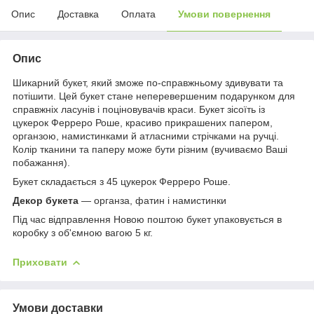
Опис
Доставка
Оплата
Умови повернення
Опис
Шикарний букет, який зможе по-справжньому здивувати та
потішити. Цей букет стане неперевершеним подарунком для
справжніх ласунів і поціновувачів краси. Букет зісоїть із
цукерок Ферреро Роше, красиво прикрашених папером,
органзою, намистинками й атласними стрічками на ручці.
Колір тканини та паперу може бути різним (вучиваємо Ваші
побажання).
Букет складається з 45 цукерок Ферреро Роше.
Декор букета
— органза, фатин і намистинки
Під час відправлення Новою поштою букет упаковується в
коробку з об'ємною вагою 5 кг.
Приховати
Умови доставки