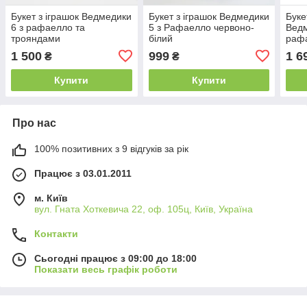
Букет з іграшок Ведмедики
Букет з іграшок Ведмедики
Буке
6 з рафаелло та
5 з Рафаелло червоно-
Ведм
трояндами
білий
раф
1 500
999
1 6
₴
₴
Купити
Купити
Про нас
100% позитивних з 9 відгуків за рік
Працює з 03.01.2011
м. Київ
вул. Гната Хоткевича 22, оф. 105ц, Київ, Україна
Контакти
Сьогодні працює з 09:00 до 18:00
Показати весь графік роботи