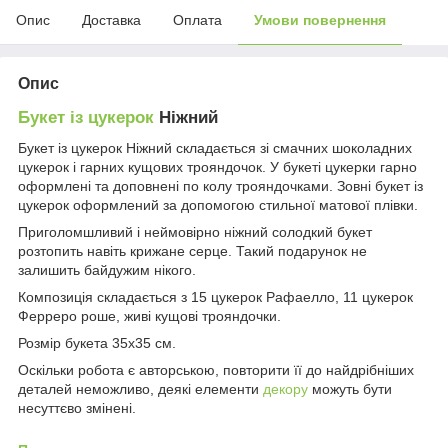
Опис
Доставка
Оплата
Умови повернення
Опис
Букет із цукерок
Ніжний
Букет із цукерок Ніжний складається зі смачних шоколадних
цукерок і гарних кущових трояндочок. У букеті цукерки гарно
оформлені та доповнені по колу трояндочками. Зовні букет із
цукерок оформлений за допомогою стильної матової плівки.
Приголомшливий і неймовірно ніжний солодкий букет
розтопить навіть крижане серце. Такий подарунок не
залишить байдужим нікого.
Композиція складається з 15 цукерок Рафаелло, 11 цукерок
Ферреро роше, живі кущові трояндочки.
Розмір букета 35х35 см.
Оскільки робота є авторською, повторити її до найдрібніших
деталей неможливо, деякі елементи
декору
можуть бути
несуттєво змінені.